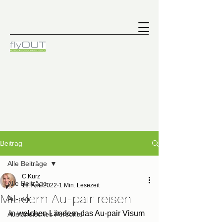
Beitrag
Alle Beiträge
C.Kurz
Alle Beiträge
16. Apr. 2022
1 Min. Lesezeit
Mit dem Au-pair reisen
Au-pair
In welchen Ländern das Au-pair Visum 
Ausländisches Personal