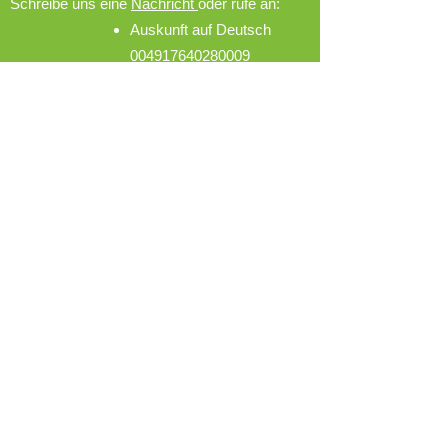
Schreibe uns eine
Nachricht
oder rufe an:
Auskunft auf Deutsch
004917640280009
Auskunft auf
Vietnamesisch
004915734844649
Jetzt bewerben
*Wir versuchen zwecks besserer Lesbarkeit
auf Gender-Sternchen und :innen zu
verzichten. Gemeint sind in der Regel alle
Geschlechter, auch wenn nur die männliche