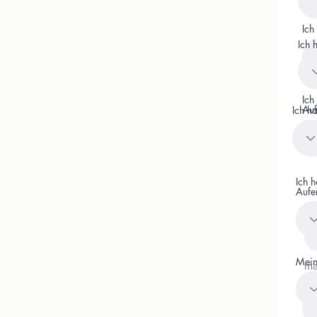
Ich
Ich 
Ich
Auf
Ich h
Ich h
Aufen
Le
Mein
ma
Ref