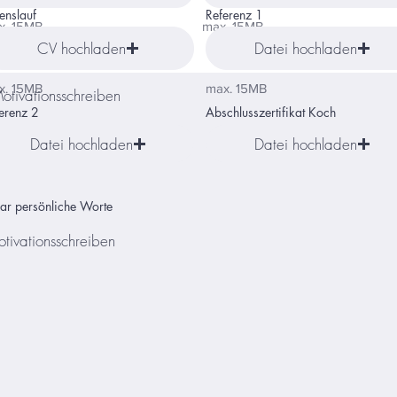
enslauf
Referenz 1
x. 15MB
max. 15MB
CV hochladen
Datei hochladen
aar persönliche Worte
x. 15MB
max. 15MB
erenz 2
Abschlusszertifikat Koch
Datei hochladen
Datei hochladen
aar persönliche Worte
Bewerben