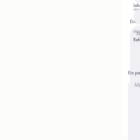
Leb
ma
Ein p
ma
Ref
Ein p