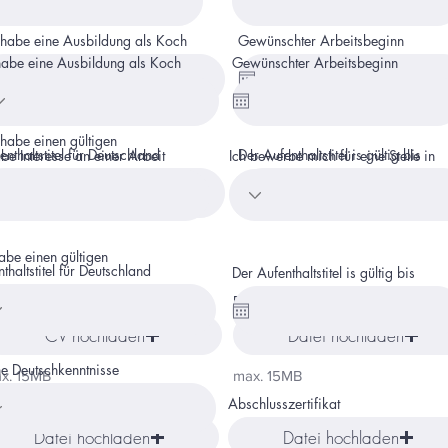
 habe eine Ausbildung als Koch
Gewünschter Arbeitsbeginn
habe eine Ausbildung als Koch
Gewünschter Arbeitsbeginn
 habe einen gültigen
enthaltstitel für Deutschland
Der Aufenthaltstitel is gültig bis
abe Interesse an einer Arbeit
Ich bewerbe mich für eine Stelle in
abe einen gültigen
thaltstitel für Deutschland
Der Aufenthaltstitel is gültig bis
benslauf
Referenz 1
CV hochladen
Datei hochladen
e Deutschkenntnisse
x. 15MB
max. 15MB
erenz 2
Abschlusszertifikat
Datei hochladen
Datei hochladen