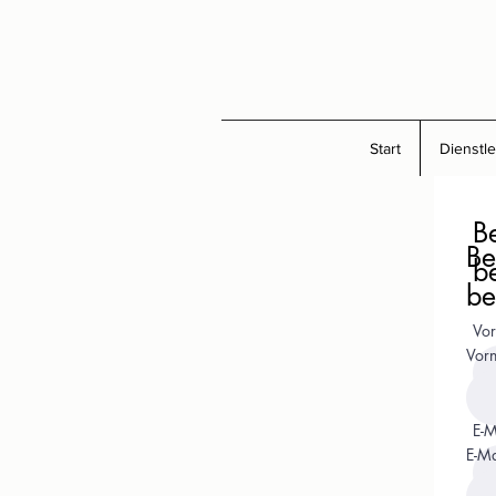
Start
Dienstl
B
Be
b
be
Vo
Vor
E-M
E-Ma