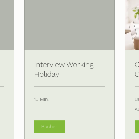
Interview Working
O
Holiday
C
15 Min.
B
Au
A
An
Buchen