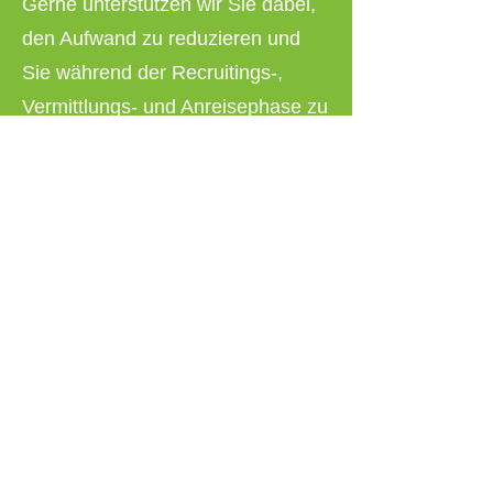
Gerne unterstützen wir Sie dabei,
den Aufwand zu reduzieren und
Sie während der Recruitings-,
Vermittlungs- und Anreisephase zu
unterstützen.
Wenn Sie einen ausländischen Mitarbeiter
aus dem Ausland nach Baden-Württemberg
holen möchten, machen Sie Folgendes:
Kontaktieren Sie uns!
Verschwenden Sie keine Zeit bei der Suche
nach einem Bewerber! Wir finden eine
Fachkraft für Ihr Unternehmen aus dem
Raum Stuttgart, Karlsruhe, Freiburg, Ulm,
Heidelberg, Heilbronn, Pforzheim und vielen