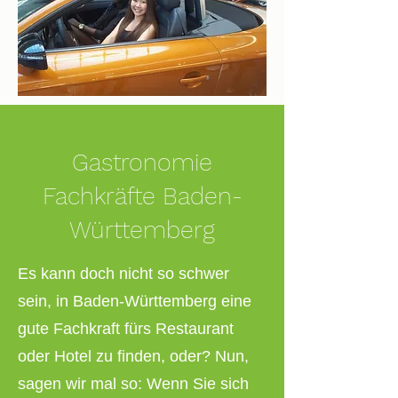
Gastronomie
Fachkräfte Baden-
Württemberg
Es kann doch nicht so schwer
sein, in Baden-Württemberg eine
gute Fachkraft fürs Restaurant
oder Hotel zu finden, oder? Nun,
sagen wir mal so: Wenn Sie sich